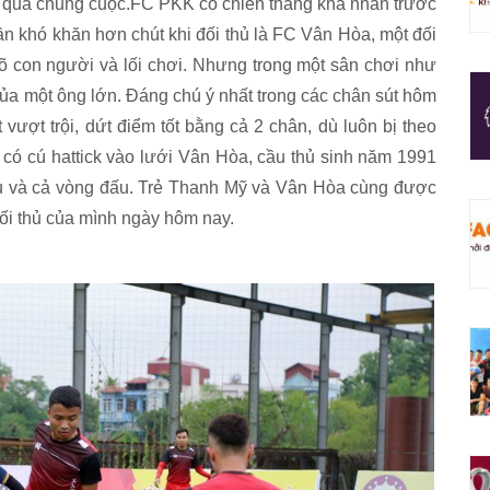
t quả chung cuộc.FC PKK có chiên thắng khá nhàn trước
 khó khăn hơn chút khi đối thủ là FC Vân Hòa, một đối
õ con người và lối chơi. Nhưng trong một sân chơi như
 của một ông lớn. Đáng chú ý nhất trong các chân sút hôm
 vượt trội, dứt điểm tốt bằng cả 2 chân, dù luôn bị theo
có cú hattick vào lưới Vân Hòa, cầu thủ sinh năm 1991
đấu và cả vòng đấu. Trẻ Thanh Mỹ và Vân Hòa cùng được
đối thủ của mình ngày hôm nay.