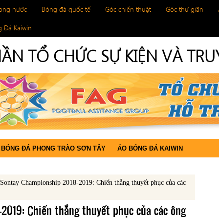
rong nước
Bóng đá quốc tế
Góc chiến thuật
Góc thư giãn
 Đá Kaiwin
ẦN TỔ CHỨC SỰ KIỆN VÀ TR
BÓNG ĐÁ PHONG TRÀO SƠN TÂY
ÁO BÓNG ĐÁ KAIWIN
Sontay Championship 2018-2019: Chiến thắng thuyết phục của các