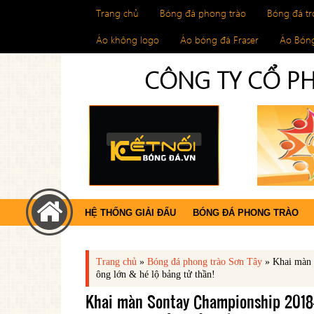
Trang chủ
Bóng đá phong trào
Bóng đá t
Áo không logo
Áo bóng đá Fraser
Áo Bóng
CÔNG TY CỔ PH
HỆ THỐNG GIẢI ĐẤU
BÓNG ĐÁ PHONG TRÀO
Trang chủ
»
Bóng đá phong trào Sơn Tây
»
Khai màn 
ông lớn & hé lộ bảng tử thần!
Khai màn Sontay Championship 2018-2019: Chiến thắng thuyết phục của các ông