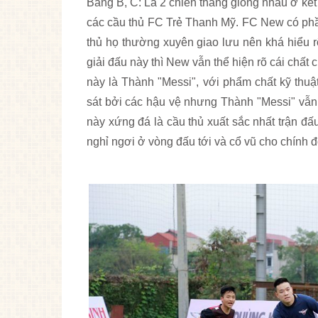
Bảng B, C: Là 2 chiến thắng giống nhau ở kế
các cầu thủ FC Trẻ Thanh Mỹ. FC New có phần
thủ họ thường xuyên giao lưu nên khá hiểu r
giải đấu này thì New vẫn thể hiện rõ cái chất
này là Thành "Messi", với phẩm chất kỹ thuật
sát bởi các hậu vệ nhưng Thành "Messi" vẫn 
này xứng đá là cầu thủ xuất sắc nhất trận 
nghỉ ngơi ở vòng đấu tới và cổ vũ cho chính 