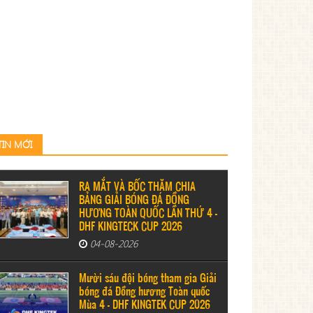
TIN MỚI
RA MẮT VÀ BỐC THĂM CHIA
BẢNG GIẢI BÓNG ĐÁ ĐỒNG
HƯƠNG TOÀN QUỐC LẦN THỨ 4 –
DHF KINGTECK CUP 2026
04-08-2026
Mười sáu đội bóng tham gia Giải
bóng đá Đồng hương Toàn quốc
Mùa 4 - DHF KINGTEK CUP 2026