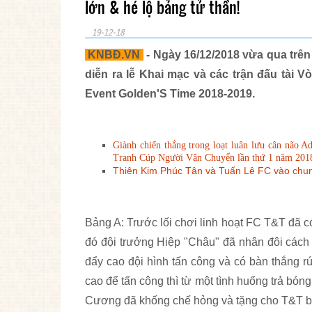
lớn & hé lộ bảng tử thần!
19-12-18
KNBĐ.VN
- Ngày 16/12/2018 vừa qua trê
diễn ra lễ Khai mạc và các trận đấu tài 
Event Golden'S Time 2018-2019.
Giành chiến thắng trong loạt luân lưu cân não 
Tranh Cúp Người Vận Chuyển lần thứ 1 năm 201
Thiên Kim Phúc Tân và Tuấn Lê FC vào chun
Bảng A: Trước lối chơi linh hoạt FC T&T đã c
đó đội trưởng Hiệp "Châu" đã nhân đôi cách 
đẩy cao đội hình tấn công và có bàn thắng rú
cao để tấn công thì từ một tình huống trả bó
Cương đã khống chế hỏng và tặng cho T&T bàn