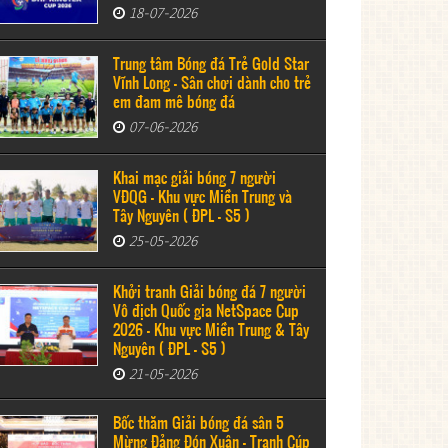
18-07-2026
Trung tâm Bóng đá Trẻ Gold Star
Vĩnh Long - Sân chơi dành cho trẻ
em đam mê bóng đá
07-06-2026
Khai mạc giải bóng 7 người
VĐQG - Khu vực Miền Trung và
Tây Nguyên ( ĐPL - S5 )
25-05-2026
Khởi tranh Giải bóng đá 7 người
Vô địch Quốc gia NetSpace Cup
2026 – Khu vực Miền Trung & Tây
Nguyên ( ĐPL - S5 )
21-05-2026
Bốc thăm Giải bóng đá sân 5
Mừng Đảng Đón Xuân - Tranh Cúp