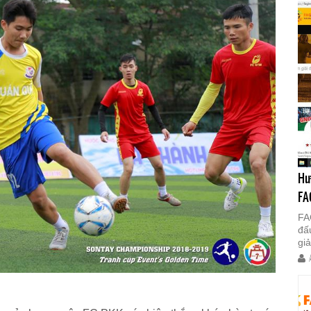
Hư
FA
FA
đấ
gi
k