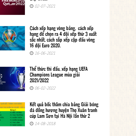
02-07-2021
Cách xếp hạng vòng bảng, cách xếp
hạng để chọn ra 4 đội xếp thứ 3 xuất
sắc nhất, cách sắp xếp cặp đấu vòng
16 đội Euro 2020.
16-06-2021
Thể thức thi đấu, xếp hạng UEFA
Champions League mùa giải
2021/2022
06-02-2022
Kết quả bốc thăm chia bảng Giải bóng
đá đồng hương huyện Thọ Xuân tranh
cúp Lam Sơn tại Hà Nội lần thứ 2
14-08-2018