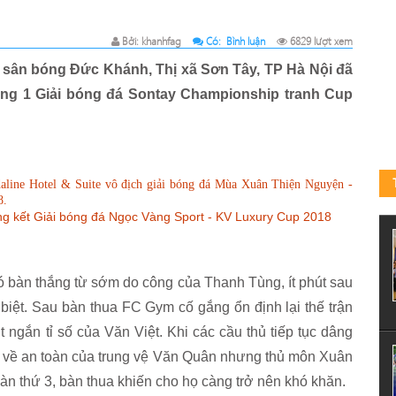
Bởi: khanhfag
Có:
Bình luận
6829 lượt xem
n sân bóng Đức Khánh, Thị xã Sơn Tây, TP Hà Nội đã
Vòng 1 Giải bóng đá Sontay Championship tranh Cup
Adaline Hotel & Suite vô địch giải bóng đá Mùa Xuân Thiện Nguyện -
8.
g kết Giải bóng đá Ngọc Vàng Sport - KV Luxury Cup 2018
ó bàn thắng từ sớm do công của Thanh Tùng, ít phút sau
biệt. Sau bàn thua FC Gym cố gắng ổn định lại thế trận
t ngắn tỉ số của Văn Việt. Khi các cầu thủ tiếp tục dâng
ng về an toàn của trung vệ Văn Quân nhưng thủ môn Xuân
 thứ 3, bàn thua khiến cho họ càng trở nên khó khăn.