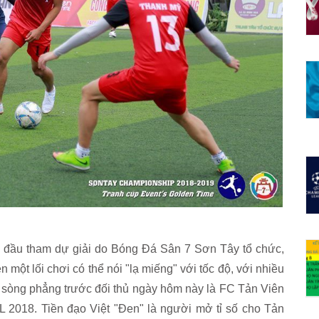
n đầu tham dự giải do Bóng Đá Sân 7 Sơn Tây tổ chức,
 một lối chơi có thể nói "lạ miếng" với tốc độ, với nhiều
đấu sòng phẳng trước đối thủ ngày hôm này là FC Tản Viên
L 2018. Tiền đạo Việt "Đen" là người mở tỉ số cho Tản