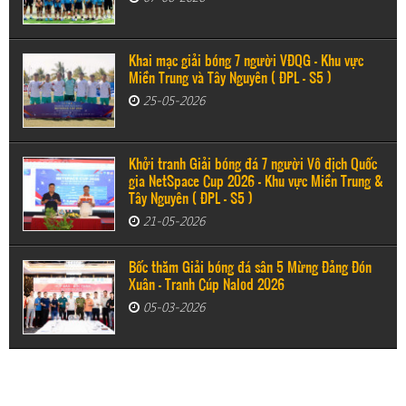
Khai mạc giải bóng 7 người VĐQG - Khu vực
Miền Trung và Tây Nguyên ( ĐPL - S5 )
25-05-2026
Khởi tranh Giải bóng đá 7 người Vô địch Quốc
gia NetSpace Cup 2026 – Khu vực Miền Trung &
Tây Nguyên ( ĐPL - S5 )
21-05-2026
Bốc thăm Giải bóng đá sân 5 Mừng Đảng Đón
Xuân - Tranh Cúp Nalod 2026
05-03-2026