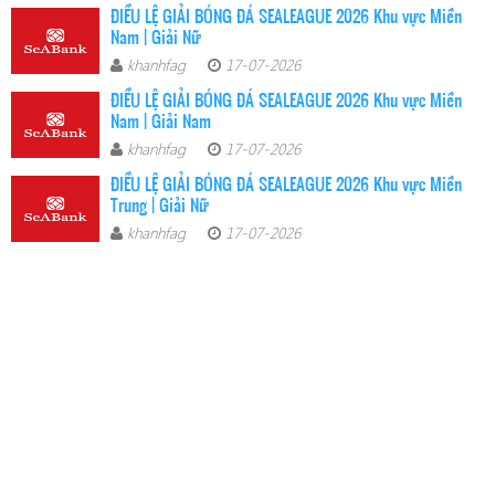
ĐIỀU LỆ GIẢI BÓNG ĐÁ SEALEAGUE 2026 Khu vực Miền
Nam | Giải Nữ
khanhfag
17-07-2026
ĐIỀU LỆ GIẢI BÓNG ĐÁ SEALEAGUE 2026 Khu vực Miền
Nam | Giải Nam
khanhfag
17-07-2026
ĐIỀU LỆ GIẢI BÓNG ĐÁ SEALEAGUE 2026 Khu vực Miền
Trung | Giải Nữ
khanhfag
17-07-2026