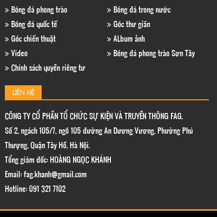
Bóng đá phong trào
Bóng đá trong nước
Bóng đá quốc tế
Góc thư giãn
Góc chiến thuật
ALbum ảnh
Video
Bóng đá phong trào Sơn Tây
Chính sách quyền riêng tư
LIÊN HỆ
CÔNG TY CỔ PHẦN TỔ CHỨC SỰ KIỆN VÀ TRUYỀN THÔNG FAG.
Số 2, ngách 105/7, ngõ 105 đường An Dương Vương, Phường Phú
Thượng, Quận Tây Hồ, Hà Nội.
Tổng giám đốc: HOÀNG NGỌC KHÁNH
Email: fag.khanh@gmail.com
Hotline: 091 321 7102