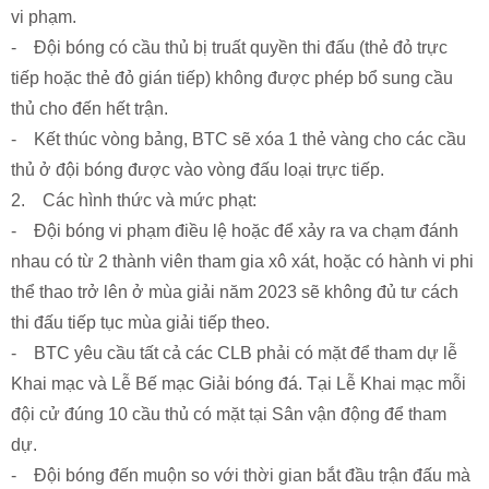
vi phạm.
- Đội bóng có cầu thủ bị truất quyền thi đấu (thẻ đỏ trực
tiếp hoặc thẻ đỏ gián tiếp) không được phép bổ sung cầu
thủ cho đến hết trận.
- Kết thúc vòng bảng, BTC sẽ xóa 1 thẻ vàng cho các cầu
thủ ở đội bóng được vào vòng đấu loại trực tiếp.
2. Các hình thức và mức phạt:
- Đội bóng vi phạm điều lệ hoặc để xảy ra va chạm đánh
nhau có từ 2 thành viên tham gia xô xát, hoặc có hành vi phi
thể thao trở lên ở mùa giải năm 2023 sẽ không đủ tư cách
thi đấu tiếp tục mùa giải tiếp theo.
- BTC yêu cầu tất cả các CLB phải có mặt để tham dự lễ
Khai mạc và Lễ Bế mạc Giải bóng đá. Tại Lễ Khai mạc mỗi
đội cử đúng 10 cầu thủ có mặt tại Sân vận động để tham
dự.
- Đội bóng đến muộn so với thời gian bắt đầu trận đấu mà