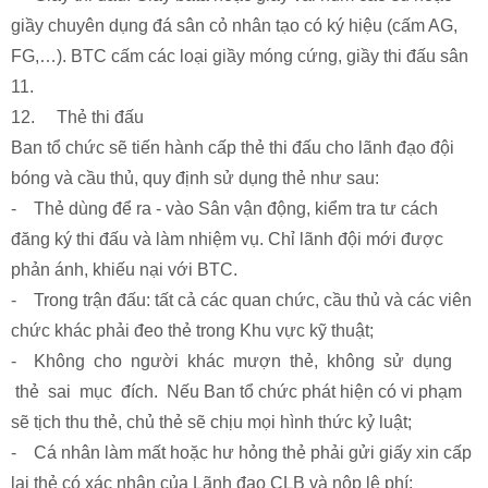
giầy chuyên dụng đá sân cỏ nhân tạo có ký hiệu (cấm AG,
FG,…). BTC cấm các loại giầy móng cứng, giầy thi đấu sân
11.
12. Thẻ thi đấu
Ban tổ chức sẽ tiến hành cấp thẻ thi đấu cho lãnh đạo đội
bóng và cầu thủ, quy định sử dụng thẻ như sau:
- Thẻ dùng để ra - vào Sân vận động, kiểm tra tư cách
đăng ký thi đấu và làm nhiệm vụ. Chỉ lãnh đội mới được
phản ánh, khiếu nại với BTC.
- Trong trận đấu: tất cả các quan chức, cầu thủ và các viên
chức khác phải đeo thẻ trong Khu vực kỹ thuật;
- Không cho người khác mượn thẻ, không sử dụng
thẻ sai mục đích. Nếu Ban tổ chức phát hiện có vi phạm
sẽ tịch thu thẻ, chủ thẻ sẽ chịu mọi hình thức kỷ luật;
- Cá nhân làm mất hoặc hư hỏng thẻ phải gửi giấy xin cấp
lại thẻ có xác nhận của Lãnh đạo CLB và nộp lệ phí: