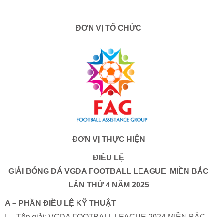
ĐƠN VỊ TỔ CHỨC
ĐƠN VỊ THỰC HIỆN
ĐIỀU LỆ
GIẢI BÓNG ĐÁ VGDA FOOTBALL LEAGUE MIỀN BẮC
LẦN THỨ 4 NĂM 2025
A – PHẦN ĐIỀU LỆ KỸ THUẬT
I. Tên giải: VGDA FOOTBALL LEAGUE 2024 MIỀN BẮC