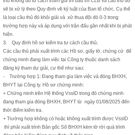
thủ không đủ tư cách tham gia thi đấu thì CLB và cầu thủ đó
sẽ bị xử lý theo Quy định về kỷ luật của Ban tổ chức. Cụ thể
là loại cầu thủ đó khỏi giải và xử thua đội đó 0-3 trong
trường hợp này và áp dụng với trận đấu gần nhất khi bị phát
hiện.
3. Quy định hồ sơ kiểm tra tư cách cầu thủ.
Các cầu thủ phải xuất trình các Hồ sơ, giấy tờ, chứng cứ để
chứng minh đang làm việc tại Công ty thuộc danh sách
đăng ký tham dự giải, cự thể như sau:
- Trường hợp 1: Đang tham gia làm việc và đóng BHXH,
BHYT tại Công ty. Hồ sơ chứng minh:
+ Chứng minh trên Hệ thống VssID trong đó chứng minh
đang tham gia đóng BHXH, BHYT từ ngày 01/08/2025 đến
thời điểm kiểm tra.
+ Trường hợp không có hoặc không xuất trình được VssID
thì phải xuất trình Bản gốc Số BHXH kèm tờ rời quá trình