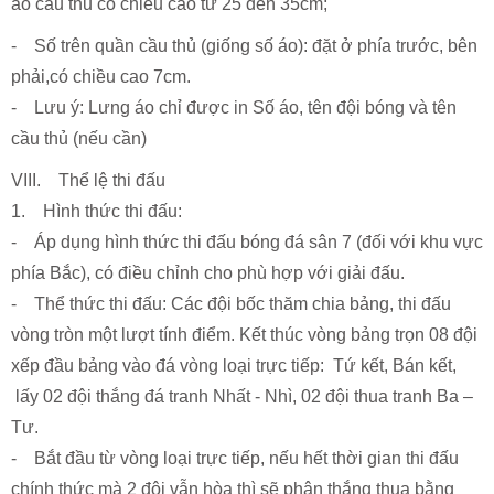
áo cầu thủ có chiều cao từ 25 đến 35cm;
- Số trên quần cầu thủ (giống số áo): đặt ở phía trước, bên
phải,có chiều cao 7cm.
- Lưu ý: Lưng áo chỉ được in Số áo, tên đội bóng và tên
cầu thủ (nếu cần)
VIII. Thể lệ thi đấu
1. Hình thức thi đấu:
- Áp dụng hình thức thi đấu bóng đá sân 7 (đối với khu vực
phía Bắc), có điều chỉnh cho phù hợp với giải đấu.
- Thể thức thi đấu: Các đội bốc thăm chia bảng, thi đấu
vòng tròn một lượt tính điểm. Kết thúc vòng bảng trọn 08 đội
xếp đầu bảng vào đá vòng loại trực tiếp: Tứ kết, Bán kết,
lấy 02 đội thắng đá tranh Nhất - Nhì, 02 đội thua tranh Ba –
Tư.
- Bắt đầu từ vòng loại trực tiếp, nếu hết thời gian thi đấu
chính thức mà 2 đội vẫn hòa thì sẽ phân thắng thua bằng