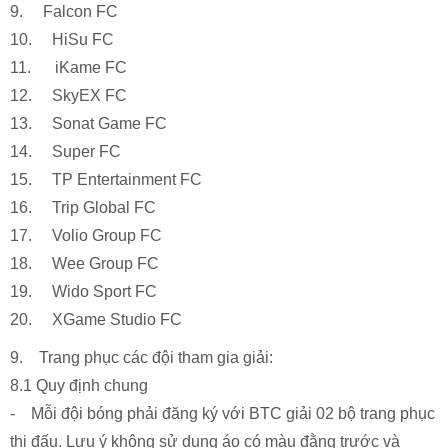
9. Falcon FC
10. HiSu FC
11. iKame FC
12. SkyEX FC
13. Sonat Game FC
14. Super FC
15. TP Entertainment FC
16. Trip Global FC
17. Volio Group FC
18. Wee Group FC
19. Wido Sport FC
20. XGame Studio FC
9. Trang phục các đội tham gia giải:
8.1 Quy định chung
- Mỗi đội bóng phải đăng ký với BTC giải 02 bộ trang phục
thi đấu. Lưu ý không sử dụng áo có màu đằng trước và