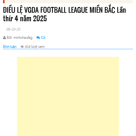
ĐIỀU LỆ VGDA FOOTBALL LEAGUE MIỀN BẮC Lần
thứ 4 năm 2025
09-10-25
Bởi: minhchaufag
Có:
Bình luận
414 lượt xem