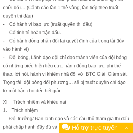
chửi bới… (Cảnh cáo lần 1 thẻ vàng, lần tiếp theo truất
quyền thi đấu)
- Có hành vi bạo lực (truất quyền thi đấu)
- Cố tình trì hoãn trận đấu.
- Có hành động phản đối lại quyết định của trọng tài (tùy
vào hành vi)
- Đội bóng, Lãnh đạo đội chỉ đạo thành viên của đội bóng
có những biểu hiện tiêu cực, hành động bạo lực, phi thể
thao, lời nói, hành vi khiếm nhã đối với BTC Giải, Giám sát,
Trọng tài, đội bóng đối phương… sẽ bị truất quyền chỉ đạo
từ một trận cho đến hết giải.
XI. Trách nhiệm và khiếu nại
1. Trách nhiệm
- Đội trưởng/ Ban lãnh đạo và các cầu thủ tham gia thi đấu
Hỗ trợ trực tuyến
phải chấp hành đầy đủ và nghiêm chỉnh những quy định