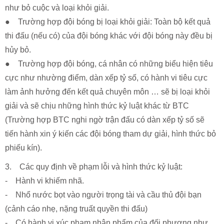
như bỏ cuộc và loại khỏi giải.
● Trường hợp đội bóng bị loại khỏi giải: Toàn bộ kết quả
thi đấu (nếu có) của đội bóng khác với đội bóng này đều bị
hủy bỏ.
● Trường hợp đội bóng, cá nhân có những biểu hiện tiêu
cực như nhường điểm, dàn xếp tỷ số, có hành vi tiêu cực
làm ảnh hưởng đến kết quả chuyên môn … sẽ bị loại khỏi
giải và sẽ chịu những hình thức kỷ luật khác từ BTC
(Trường hợp BTC nghi ngờ trận đấu có dàn xếp tỷ số sẽ
tiến hành xin ý kiến các đội bóng tham dự giải, hình thức bỏ
phiếu kín).
3. Các quy định về phạm lỗi và hình thức kỷ luật:
- Hành vi khiếm nhã.
- Nhổ nước bọt vào người trọng tài và cầu thủ đội bạn
(cảnh cáo nhẹ, nặng truất quyền thi đấu)
- Có hành vi xúc phạm nhân phẩm của đối phương như