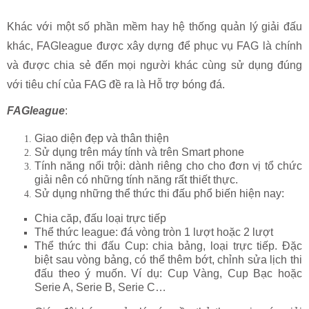
Khác với một số phần mềm hay hệ thống quản lý giải đấu
khác, FAGleague được xây dựng để phục vụ FAG là chính
và được chia sẻ đến mọi người khác cùng sử dụng đúng
với tiêu chí của FAG đề ra là Hỗ trợ bóng đá.
FAGleague
:
Giao diện đẹp và thân thiện
Sử dụng trên máy tính và trên Smart phone
Tính năng nổi trội: dành riêng cho cho đơn vị tổ chức
giải nên có những tính năng rất thiết thực.
Sử dụng những thể thức thi đấu phổ biến hiện nay:
Chia căp, đấu loại trực tiếp
Thể thức league: đá vòng tròn 1 lượt hoặc 2 lượt
Thể thức thi đấu Cup: chia bảng, loại trực tiếp. Đặc
biệt sau vòng bảng, có thể thêm bớt, chỉnh sửa lịch thi
đấu theo ý muốn. Ví dụ: Cup Vàng, Cup Bạc hoặc
Serie A, Serie B, Serie C…