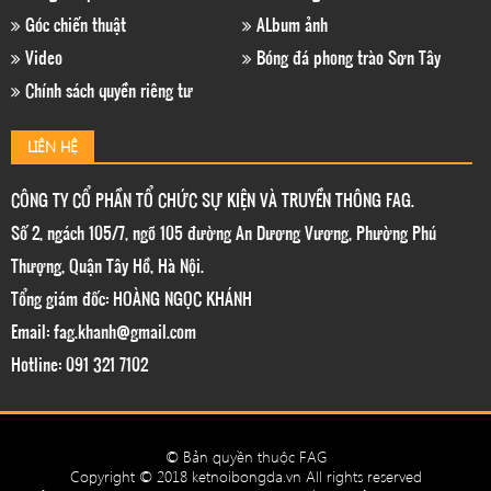
Góc chiến thuật
ALbum ảnh
Video
Bóng đá phong trào Sơn Tây
Chính sách quyền riêng tư
LIÊN HỆ
CÔNG TY CỔ PHẦN TỔ CHỨC SỰ KIỆN VÀ TRUYỀN THÔNG FAG.
Số 2, ngách 105/7, ngõ 105 đường An Dương Vương, Phường Phú
Thượng, Quận Tây Hồ, Hà Nội.
Tổng giám đốc: HOÀNG NGỌC KHÁNH
Email: fag.khanh@gmail.com
Hotline: 091 321 7102
© Bản quyền thuộc FAG
Copyright © 2018 ketnoibongda.vn All rights reserved