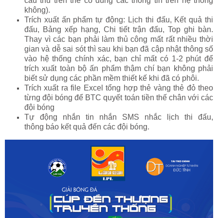
cầu thủ trên thẻ có đúng các thông tin trên hệ thống
không).
Trích xuất ấn phẩm tự động: Lịch thi đấu, Kết quả thi
đấu, Bảng xếp hạng, Chi tiết trận đấu, Top ghi bàn.
Thay vì các bạn phải làm thủ công mất rất nhiều thời
gian và dễ sai sót thì sau khi bạn đã cập nhật thông số
vào hệ thống chính xác, bạn chỉ mất có 1-2 phút để
trích xuất toàn bộ ấn phẩm thậm chí bạn không phải
biết sử dụng các phần mềm thiết kế khi đã có phôi.
Trích xuất ra file Excel tổng hợp thẻ vàng thẻ đỏ theo
từng đội bóng để BTC quyết toán tiền thế chân với các
đội bóng
Tự động nhắn tin nhắn SMS nhắc lịch thi đấu,
thông báo kết quả đến các đội bóng.