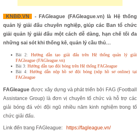
KNBĐ.VN
- FAGleague (FAGleague.vn) là Hệ thống
quản lý giải đấu chuyên nghiệp, giúp các Ban tổ chức
giải quản lý giải đấu một cách dễ dàng, hạn chế tối đa
những sai sót khi thống kê, quản lý cầu thủ…
Bài 2:
Hướng dẫn tạo giải đấu trên Hệ thống quản lý giải
FAGleague (FAGleague.vn)
Bài 3:
Hướng dẫn tạo đội bóng trên Hệ thống FAGleague
Bài 4:
Hướng dẫn nộp hồ sơ đội bóng (nộp hồ sơ online) tại
FAGleague
FAGleague
được xây dựng và phát triển bởi FAG (Football
Assistance Group) là đơn vị chuyên tổ chức và hỗ trợ các
giải bóng đá với đội ngũ nhiều năm kinh nghiệm trong tổ
chức giải đấu.
Link đến trang FAGleague:
https://fagleague.vn/