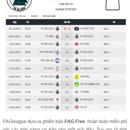
FAGleague đưa ra phiên bản
FAG Free
hoàn toàn miễn phí
với các tính năng cơ bản cho một giải đấu. Tuy gọi là tính