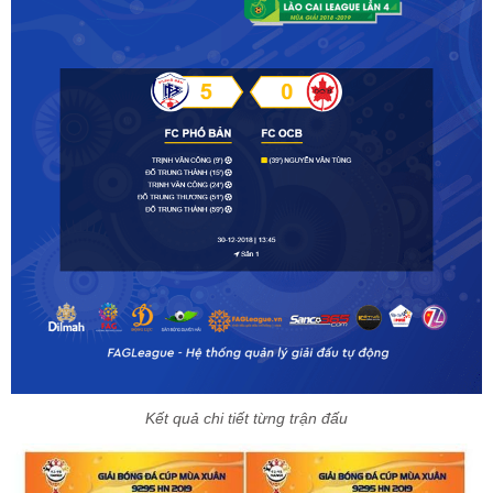
Kết quả chi tiết từng trận đấu