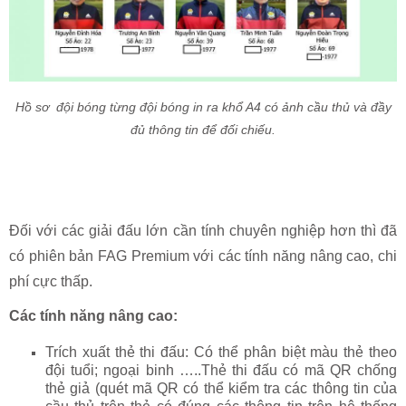
Hồ sơ đội bóng từng đội bóng in ra khổ A4 có ảnh cầu thủ và đầy
đủ thông tin để đối chiếu.
Đối với các giải đấu lớn cần tính chuyên nghiệp hơn thì đã
có phiên bản FAG Premium với các tính năng nâng cao, chi
phí cực thấp.
Các tính năng nâng cao:
Trích xuất thẻ thi đấu: Có thể phân biệt màu thẻ theo
đội tuổi; ngoại binh …..Thẻ thi đấu có mã QR chống
thẻ giả (quét mã QR có thể kiểm tra các thông tin của