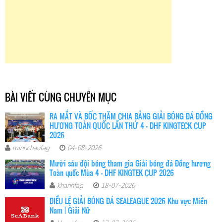
BÀI VIẾT CÙNG CHUYÊN MỤC
RA MẮT VÀ BỐC THĂM CHIA BẢNG GIẢI BÓNG ĐÁ ĐỒNG
HƯƠNG TOÀN QUỐC LẦN THỨ 4 – DHF KINGTECK CUP
2026
minhchaufag
04-08-2026
Mười sáu đội bóng tham gia Giải bóng đá Đồng hương
Toàn quốc Mùa 4 - DHF KINGTEK CUP 2026
khanhfag
18-07-2026
ĐIỀU LỆ GIẢI BÓNG ĐÁ SEALEAGUE 2026 Khu vực Miền
Nam | Giải Nữ