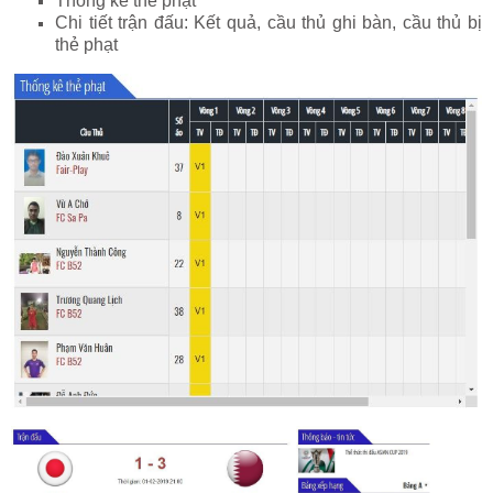
Thống kê thẻ phạt
Chi tiết trận đấu: Kết quả, cầu thủ ghi bàn, cầu thủ bị
thẻ phạt