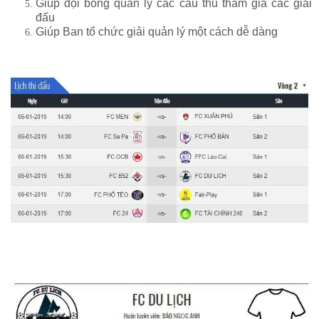
Giúp đội bóng quản lý các cầu thủ tham gia các giải
đấu
Giúp Ban tổ chức giải quản lý một cách dễ dàng