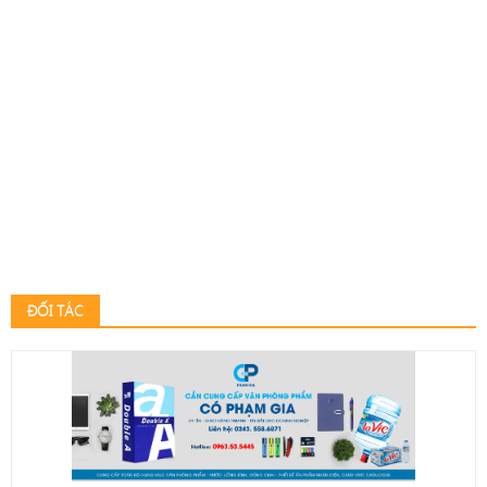
ĐỐI TÁC