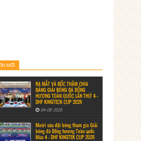
TIN MỚI
RA MẮT VÀ BỐC THĂM CHIA
BẢNG GIẢI BÓNG ĐÁ ĐỒNG
HƯƠNG TOÀN QUỐC LẦN THỨ 4 –
DHF KINGTECK CUP 2026
04-08-2026
Mười sáu đội bóng tham gia Giải
bóng đá Đồng hương Toàn quốc
Mùa 4 - DHF KINGTEK CUP 2026