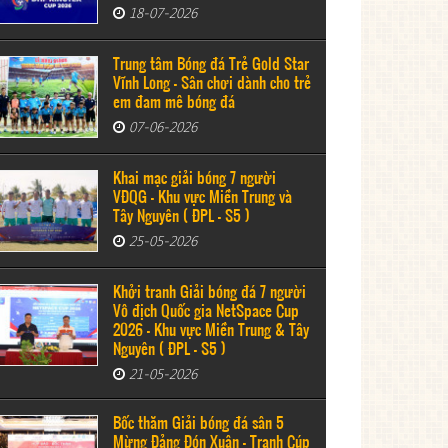
18-07-2026
Trung tâm Bóng đá Trẻ Gold Star
Vĩnh Long - Sân chơi dành cho trẻ
em đam mê bóng đá
07-06-2026
Khai mạc giải bóng 7 người
VĐQG - Khu vực Miền Trung và
Tây Nguyên ( ĐPL - S5 )
25-05-2026
Khởi tranh Giải bóng đá 7 người
Vô địch Quốc gia NetSpace Cup
2026 – Khu vực Miền Trung & Tây
Nguyên ( ĐPL - S5 )
21-05-2026
Bốc thăm Giải bóng đá sân 5
Mừng Đảng Đón Xuân - Tranh Cúp