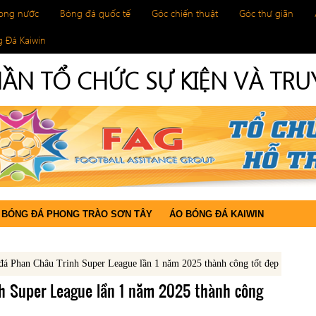
rong nước
Bóng đá quốc tế
Góc chiến thuật
Góc thư giãn
 Đá Kaiwin
ẦN TỔ CHỨC SỰ KIỆN VÀ TR
BÓNG ĐÁ PHONG TRÀO SƠN TÂY
ÁO BÓNG ĐÁ KAIWIN
 đá Phan Châu Trinh Super League lần 1 năm 2025 thành công tốt đẹp