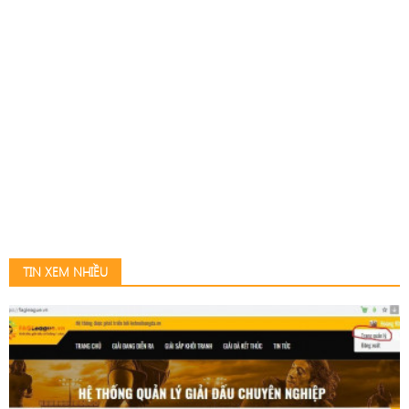
TIN XEM NHIỀU