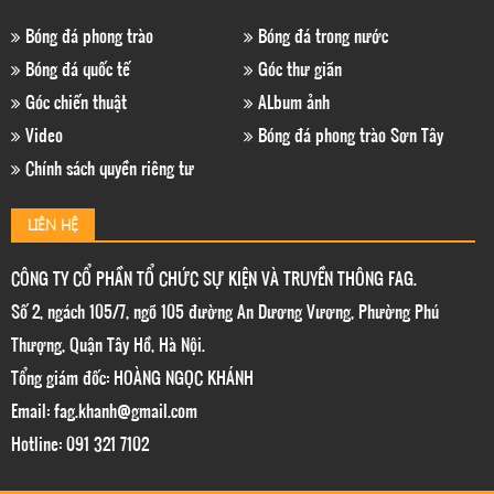
Bóng đá phong trào
Bóng đá trong nước
Bóng đá quốc tế
Góc thư giãn
Góc chiến thuật
ALbum ảnh
Video
Bóng đá phong trào Sơn Tây
Chính sách quyền riêng tư
LIÊN HỆ
CÔNG TY CỔ PHẦN TỔ CHỨC SỰ KIỆN VÀ TRUYỀN THÔNG FAG.
Số 2, ngách 105/7, ngõ 105 đường An Dương Vương, Phường Phú
Thượng, Quận Tây Hồ, Hà Nội.
Tổng giám đốc: HOÀNG NGỌC KHÁNH
Email: fag.khanh@gmail.com
Hotline: 091 321 7102