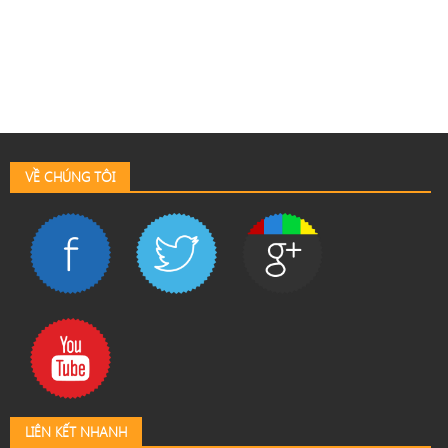
VỀ CHÚNG TÔI
LIÊN KẾT NHANH