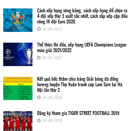
Cách xếp hạng vòng bảng, cách xếp hạng để chọn ra
4 đội xếp thứ 3 xuất sắc nhất, cách sắp xếp cặp đấu
vòng 16 đội Euro 2020.
16-06-2021
Thể thức thi đấu, xếp hạng UEFA Champions League
mùa giải 2021/2022
06-02-2022
Kết quả bốc thăm chia bảng Giải bóng đá đồng
hương huyện Thọ Xuân tranh cúp Lam Sơn tại Hà
Nội lần thứ 2
14-08-2018
Đăng ký tham gia TIGER STREET FOOTBALL 2019
19-04-2019