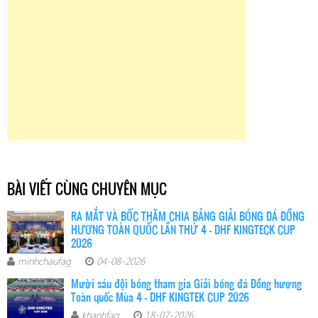
BÀI VIẾT CÙNG CHUYÊN MỤC
RA MẮT VÀ BỐC THĂM CHIA BẢNG GIẢI BÓNG ĐÁ ĐỒNG
HƯƠNG TOÀN QUỐC LẦN THỨ 4 – DHF KINGTECK CUP
2026
minhchaufag
04-08-2026
Mười sáu đội bóng tham gia Giải bóng đá Đồng hương
Toàn quốc Mùa 4 - DHF KINGTEK CUP 2026
khanhfag
18-07-2026