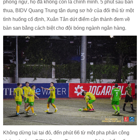
phòng ngự, họ đã không còn là chính mình. 5 phút sau bàn
thua, BIDV Quang Trung tận dụng sơ hở của đối thủ từ một
tình huống cố định, Xuân Tân dứt điểm cận thành đem về
bàn san bằng cách biệt cho đội bóng ngành ngân hàng.
Không dừng lại tại đó, đến phút 66 từ một pha phản công