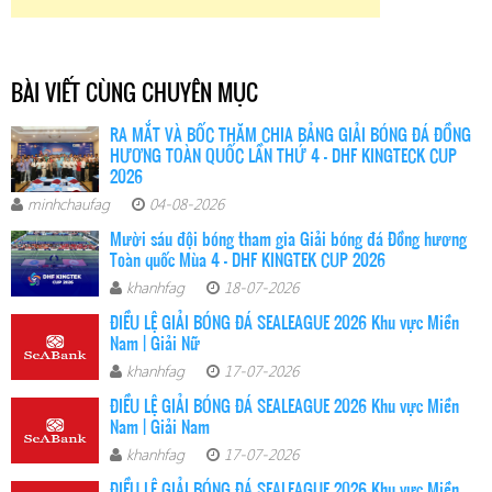
BÀI VIẾT CÙNG CHUYÊN MỤC
RA MẮT VÀ BỐC THĂM CHIA BẢNG GIẢI BÓNG ĐÁ ĐỒNG
HƯƠNG TOÀN QUỐC LẦN THỨ 4 – DHF KINGTECK CUP
2026
minhchaufag
04-08-2026
Mười sáu đội bóng tham gia Giải bóng đá Đồng hương
Toàn quốc Mùa 4 - DHF KINGTEK CUP 2026
khanhfag
18-07-2026
ĐIỀU LỆ GIẢI BÓNG ĐÁ SEALEAGUE 2026 Khu vực Miền
Nam | Giải Nữ
khanhfag
17-07-2026
ĐIỀU LỆ GIẢI BÓNG ĐÁ SEALEAGUE 2026 Khu vực Miền
Nam | Giải Nam
khanhfag
17-07-2026
ĐIỀU LỆ GIẢI BÓNG ĐÁ SEALEAGUE 2026 Khu vực Miền