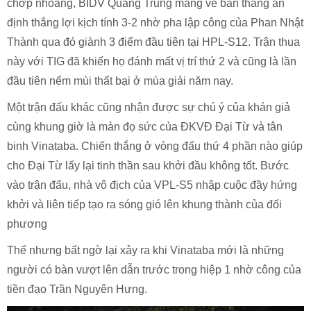
chớp nhoáng, BIDV Quang Trung mang về bàn thắng ấn
định thắng lợi kịch tính 3-2 nhờ pha lập công của Phan Nhật
Thành qua đó giành 3 điểm đầu tiên tại HPL-S12. Trận thua
này với TIG đã khiến họ đánh mất vị trí thứ 2 và cũng là lần
đầu tiên nếm mùi thất bại ở mùa giải năm nay.
Một trận đấu khác cũng nhận được sự chú ý của khán giả
cùng khung giờ là màn đọ sức của ĐKVĐ Đại Từ và tân
binh Vinataba. Chiến thắng ở vòng đấu thứ 4 phần nào giúp
cho Đại Từ lấy lại tinh thần sau khởi đầu không tốt. Bước
vào trận đấu, nhà vô địch của VPL-S5 nhập cuộc đầy hứng
khởi và liên tiếp tạo ra sóng gió lên khung thành của đối
phương
Thế nhưng bất ngờ lại xảy ra khi Vinataba mới là những
người có bàn vượt lên dẫn trước trong hiệp 1 nhờ công của
tiền đạo Trần Nguyên Hưng.