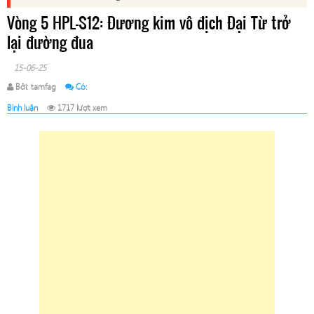
Vòng 5 HPL-S12: Đương kim vô địch Đại Từ trở
lại đường đua
15-06-25
Bởi: tamfag
Có:
Bình luận
1717 lượt xem