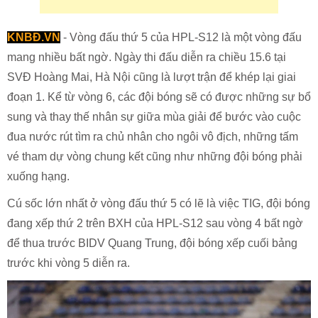
KNBĐ.VN
- Vòng đấu thứ 5 của HPL-S12 là một vòng đấu
mang nhiều bất ngờ. Ngày thi đấu diễn ra chiều 15.6 tại
SVĐ Hoàng Mai, Hà Nội cũng là lượt trận để khép lại giai
đoạn 1. Kể từ vòng 6, các đội bóng sẽ có được những sự bổ
sung và thay thế nhân sự giữa mùa giải để bước vào cuộc
đua nước rút tìm ra chủ nhân cho ngôi vô địch, những tấm
vé tham dự vòng chung kết cũng như những đội bóng phải
xuống hạng.
Cú sốc lớn nhất ở vòng đấu thứ 5 có lẽ là việc TIG, đội bóng
đang xếp thứ 2 trên BXH của HPL-S12 sau vòng 4 bất ngờ
để thua trước BIDV Quang Trung, đội bóng xếp cuối bảng
trước khi vòng 5 diễn ra.