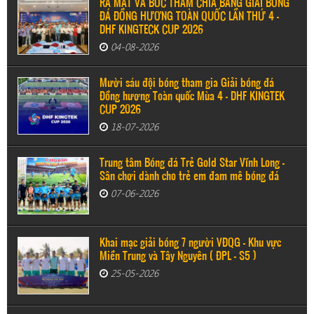
RA MẮT VÀ BỐC THĂM CHIA BẢNG GIẢI BÓNG
ĐÁ ĐỒNG HƯƠNG TOÀN QUỐC LẦN THỨ 4 –
DHF KINGTECK CUP 2026
04-08-2026
Mười sáu đội bóng tham gia Giải bóng đá
Đồng hương Toàn quốc Mùa 4 - DHF KINGTEK
CUP 2026
18-07-2026
Trung tâm Bóng đá Trẻ Gold Star Vĩnh Long -
Sân chơi dành cho trẻ em đam mê bóng đá
07-06-2026
Khai mạc giải bóng 7 người VĐQG - Khu vực
Miền Trung và Tây Nguyên ( ĐPL - S5 )
25-05-2026