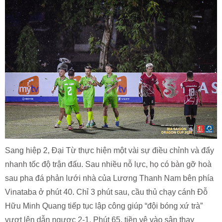
Sang hiệp 2, Đại Từ thực hiện một vài sự điều chỉnh và đẩy
nhanh tốc độ trận đấu. Sau nhiều nỗ lực, họ có bàn gỡ hoà
sau pha đá phản lưới nhà của Lương Thanh Nam bên phía
Vinataba ở phút 40. Chỉ 3 phút sau, cầu thủ chạy cánh Đỗ
Hữu Minh Quang tiếp tục lập công giúp “đội bóng xứ trà”
vượt lên dẫn ngược 2-1. Phút 65, tiền vệ vào sân thay