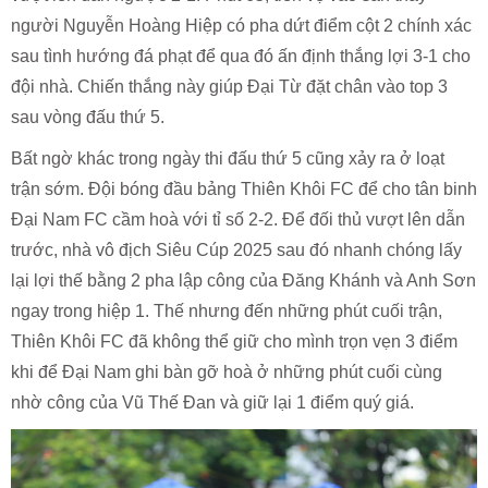
người Nguyễn Hoàng Hiệp có pha dứt điểm cột 2 chính xác
sau tình hướng đá phạt để qua đó ấn định thắng lợi 3-1 cho
đội nhà. Chiến thắng này giúp Đại Từ đặt chân vào top 3
sau vòng đấu thứ 5.
Bất ngờ khác trong ngày thi đấu thứ 5 cũng xảy ra ở loạt
trận sớm. Đội bóng đầu bảng Thiên Khôi FC để cho tân binh
Đại Nam FC cầm hoà với tỉ số 2-2. Để đối thủ vượt lên dẫn
trước, nhà vô địch Siêu Cúp 2025 sau đó nhanh chóng lấy
lại lợi thế bằng 2 pha lập công của Đăng Khánh và Anh Sơn
ngay trong hiệp 1. Thế nhưng đến những phút cuối trận,
Thiên Khôi FC đã không thể giữ cho mình trọn vẹn 3 điểm
khi để Đại Nam ghi bàn gỡ hoà ở những phút cuối cùng
nhờ công của Vũ Thế Đan và giữ lại 1 điểm quý giá.