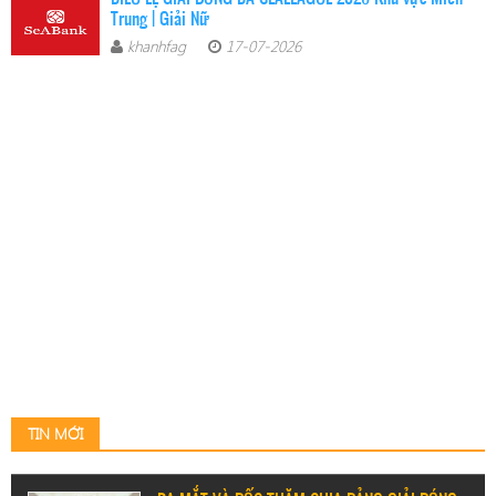
Trung | Giải Nữ
khanhfag
17-07-2026
TIN MỚI