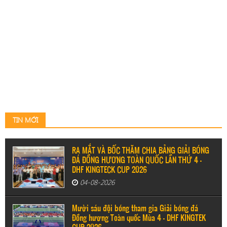
TIN MỚI
RA MẮT VÀ BỐC THĂM CHIA BẢNG GIẢI BÓNG
ĐÁ ĐỒNG HƯƠNG TOÀN QUỐC LẦN THỨ 4 –
DHF KINGTECK CUP 2026
04-08-2026
Mười sáu đội bóng tham gia Giải bóng đá
Đồng hương Toàn quốc Mùa 4 - DHF KINGTEK