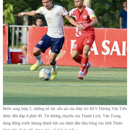
Bước sang hiệp 2, những nỗ lực sửa sai của thầy trò HLV Dương Văn Tiến
được đền đáp ở phút 40. Từ đường chuyền của Thanh Lịch, Văn Trung
đang đứng trước khung thành bật cao đánh đầu đưa bóng vào lưới Thiên