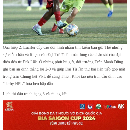
Qua hiệp 2, Lucifer đẩy cao đội hình nhằm tìm kiếm bàn gỡ. Thế nhưng
sự chắc chắn và lì lợm của Đại Từ đã làm nản lòng các chân sút của đại
diện đến từ Đắk Lắk. Ở những phút bù giờ, đội trưởng Trần Mạnh Dũng
ghi bàn ấn định thắng lợi 2-0 và giúp Đại Từ lần thứ hai liên tiếp góp mặt
trong trận Chung kết VPL để cùng Thiên Khôi tạo nên trận cầu đỉnh cao
“derby HPL” hứa hẹn hấp dẫn.
Lịch thi đấu tranh hạng 3 và chung kết