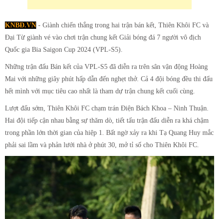
KNBĐ.VN
- Giành chiến thắng trong hai trận bán kết, Thiên Khôi FC và
Đại Từ giành vé vào chơi trận chung kết Giải bóng đá 7 người vô địch
Quốc gia Bia Saigon Cup 2024 (VPL-S5).
Những trận đấu Bán kết của VPL-S5 đã diễn ra trên sân vận động Hoàng
Mai với những giây phút hấp dẫn đến nghẹt thở. Cả 4 đội bóng đều thi đấu
hết mình với mục tiêu cao nhất là tham dự trận chung kết cuối cùng.
Lượt đấu sớm, Thiên Khôi FC chạm trán Điện Bách Khoa – Ninh Thuận.
Hai đội tiếp cận nhau bằng sự thăm dò, tiết tấu trận đấu diễn ra khá chậm
trong phần lớn thời gian của hiệp 1. Bất ngờ xảy ra khi Tạ Quang Huy mắc
phải sai lầm và phản lưới nhà ở phút 30, mở tỉ số cho Thiên Khôi FC.