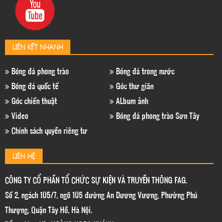
LIÊN KẾT NHANH
Bóng đá phong trào
Bóng đá trong nước
Bóng đá quốc tế
Góc thư giãn
Góc chiến thuật
ALbum ảnh
Video
Bóng đá phong trào Sơn Tây
Chính sách quyền riêng tư
LIÊN HỆ
CÔNG TY CỔ PHẦN TỔ CHỨC SỰ KIỆN VÀ TRUYỀN THÔNG FAG.
Số 2, ngách 105/7, ngõ 105 đường An Dương Vương, Phường Phú
Thượng, Quận Tây Hồ, Hà Nội.