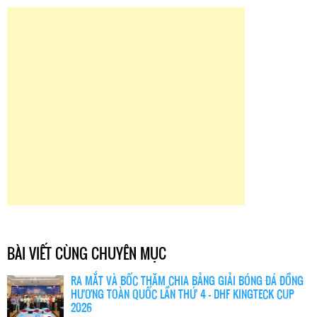
BÀI VIẾT CÙNG CHUYÊN MỤC
RA MẮT VÀ BỐC THĂM CHIA BẢNG GIẢI BÓNG ĐÁ ĐỒNG
HƯƠNG TOÀN QUỐC LẦN THỨ 4 – DHF KINGTECK CUP
2026