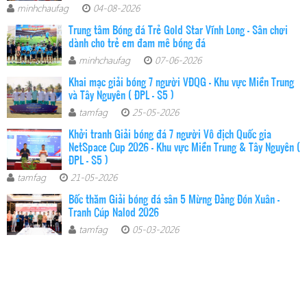
minhchaufag
04-08-2026
Trung tâm Bóng đá Trẻ Gold Star Vĩnh Long - Sân chơi
dành cho trẻ em đam mê bóng đá
minhchaufag
07-06-2026
Khai mạc giải bóng 7 người VĐQG - Khu vực Miền Trung
và Tây Nguyên ( ĐPL - S5 )
tamfag
25-05-2026
Khởi tranh Giải bóng đá 7 người Vô địch Quốc gia
NetSpace Cup 2026 – Khu vực Miền Trung & Tây Nguyên (
ĐPL - S5 )
tamfag
21-05-2026
Bốc thăm Giải bóng đá sân 5 Mừng Đảng Đón Xuân -
Tranh Cúp Nalod 2026
tamfag
05-03-2026