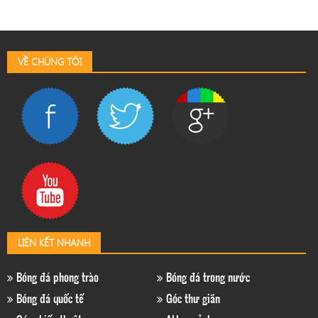
VỀ CHÚNG TÔI
LIÊN KẾT NHANH
Bóng đá phong trào
Bóng đá trong nước
Bóng đá quốc tế
Góc thư giãn