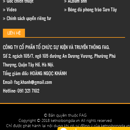
Góc chiến thuật
ALbum ảnh
Video
Bóng đá phong trào Sơn Tây
Chính sách quyền riêng tư
LIÊN HỆ
CÔNG TY CỔ PHẦN TỔ CHỨC SỰ KIỆN VÀ TRUYỀN THÔNG FAG.
Số 2, ngách 105/7, ngõ 105 đường An Dương Vương, Phường Phú
Thượng, Quận Tây Hồ, Hà Nội.
Tổng giám đốc: HOÀNG NGỌC KHÁNH
Email: fag.khanh@gmail.com
Hotline: 091 321 7102
© Bản quyền thuộc FAG
Copyright © 2018 ketnoibongda.vn All rights reserved
Chỉ được phát hành lại nội dung khi có sự đồng ý của ketnoibongda.vn