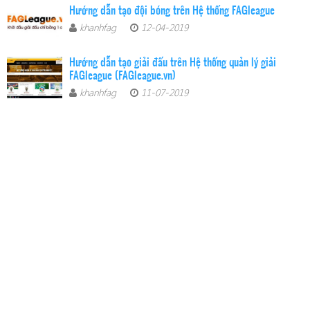
Hướng dẫn tạo đội bóng trên Hệ thống FAGleague
khanhfag
12-04-2019
Hướng dẫn tạo giải đấu trên Hệ thống quản lý giải
FAGleague (FAGleague.vn)
khanhfag
11-07-2019