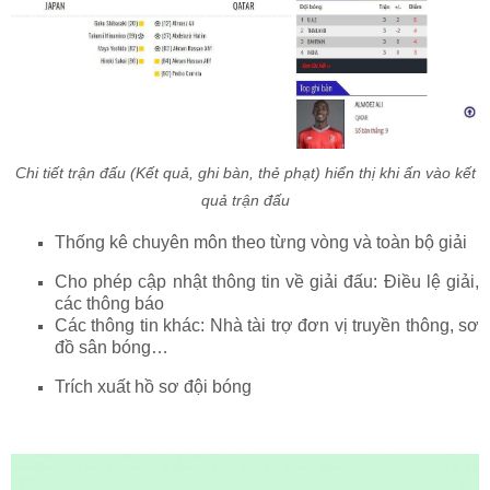
Chi tiết trận đấu (Kết quả, ghi bàn, thẻ phạt) hiển thị khi ấn vào kết
quả trận đấu
Thống kê chuyên môn theo từng vòng và toàn bộ giải
Cho phép cập nhật thông tin về giải đấu: Điều lệ giải,
các thông báo
Các thông tin khác: Nhà tài trợ đơn vị truyền thông, sơ
đồ sân bóng…
Trích xuất hồ sơ đội bóng