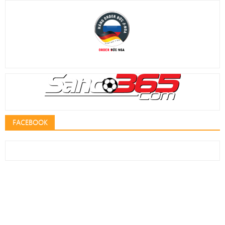
FACEBOOK