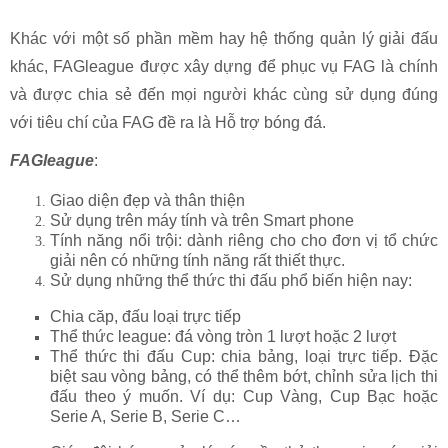
Khác với một số phần mềm hay hệ thống quản lý giải đấu
khác, FAGleague được xây dựng để phục vụ FAG là chính
và được chia sẻ đến mọi người khác cùng sử dụng đúng
với tiêu chí của FAG đề ra là Hỗ trợ bóng đá.
FAGleague
:
Giao diện đẹp và thân thiện
Sử dụng trên máy tính và trên Smart phone
Tính năng nổi trội: dành riêng cho cho đơn vị tổ chức
giải nên có những tính năng rất thiết thực.
Sử dụng những thể thức thi đấu phổ biến hiện nay:
Chia căp, đấu loại trực tiếp
Thể thức league: đá vòng tròn 1 lượt hoặc 2 lượt
Thể thức thi đấu Cup: chia bảng, loại trực tiếp. Đặc
biệt sau vòng bảng, có thể thêm bớt, chỉnh sửa lịch thi
đấu theo ý muốn. Ví dụ: Cup Vàng, Cup Bạc hoặc
Serie A, Serie B, Serie C…