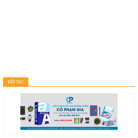
ĐỐI TÁC