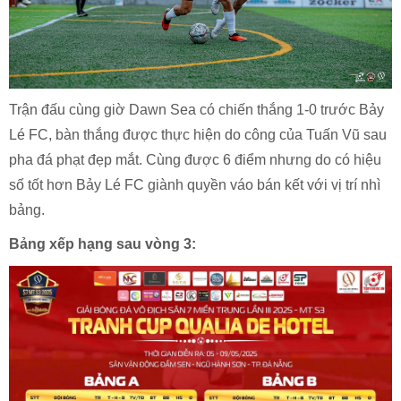
Trận đấu cùng giờ Dawn Sea có chiến thắng 1-0 trước Bảy
Lé FC, bàn thắng được thực hiện do công của Tuấn Vũ sau
pha đá phạt đẹp mắt. Cùng được 6 điểm nhưng do có hiệu
số tốt hơn Bảy Lé FC giành quyền váo bán kết với vị trí nhì
bảng.
Bảng xếp hạng sau vòng 3: