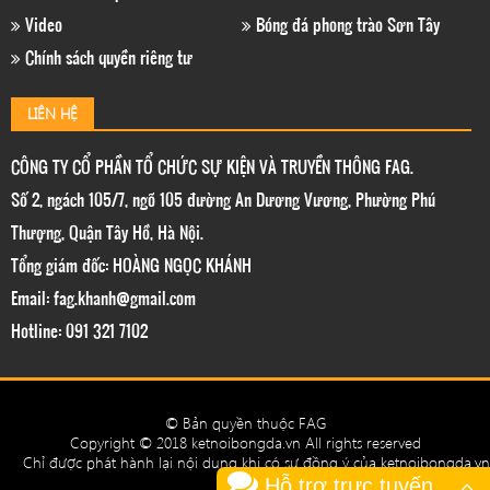
Video
Bóng đá phong trào Sơn Tây
Chính sách quyền riêng tư
LIÊN HỆ
CÔNG TY CỔ PHẦN TỔ CHỨC SỰ KIỆN VÀ TRUYỀN THÔNG FAG.
Số 2, ngách 105/7, ngõ 105 đường An Dương Vương, Phường Phú
Thượng, Quận Tây Hồ, Hà Nội.
Tổng giám đốc: HOÀNG NGỌC KHÁNH
Email: fag.khanh@gmail.com
Hotline: 091 321 7102
© Bản quyền thuộc FAG
Copyright © 2018 ketnoibongda.vn All rights reserved
Chỉ được phát hành lại nội dung khi có sự đồng ý của ketnoibongda.vn
Hỗ trợ trực tuyến