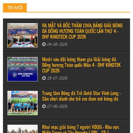
TIN MỚI
RA MẮT VÀ BỐC THĂM CHIA BẢNG GIẢI BÓNG
ĐÁ ĐỒNG HƯƠNG TOÀN QUỐC LẦN THỨ 4 –
DHF KINGTECK CUP 2026
04-08-2026
Mười sáu đội bóng tham gia Giải bóng đá
Đồng hương Toàn quốc Mùa 4 - DHF KINGTEK
CUP 2026
18-07-2026
Trung tâm Bóng đá Trẻ Gold Star Vĩnh Long -
Sân chơi dành cho trẻ em đam mê bóng đá
07-06-2026
Khai mạc giải bóng 7 người VĐQG - Khu vực