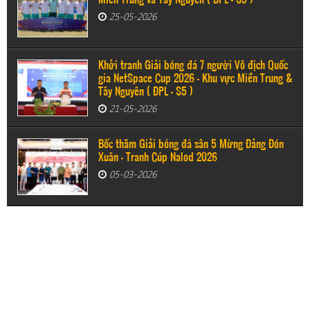
Miền Trung và Tây Nguyên ( ĐPL - S5 )
25-05-2026
Khởi tranh Giải bóng đá 7 người Vô địch Quốc
gia NetSpace Cup 2026 – Khu vực Miền Trung &
Tây Nguyên ( ĐPL - S5 )
21-05-2026
Bốc thăm Giải bóng đá sân 5 Mừng Đảng Đón
Xuân - Tranh Cúp Nalod 2026
05-03-2026