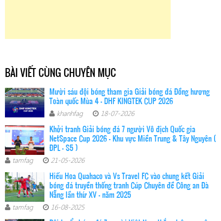
BÀI VIẾT CÙNG CHUYÊN MỤC
Mười sáu đội bóng tham gia Giải bóng đá Đồng hương
Toàn quốc Mùa 4 - DHF KINGTEK CUP 2026
khanhfag
18-07-2026
Khởi tranh Giải bóng đá 7 người Vô địch Quốc gia
NetSpace Cup 2026 – Khu vực Miền Trung & Tây Nguyên (
ĐPL - S5 )
tamfag
21-05-2026
Hiếu Hoa Quahaco và Vs Travel FC vào chung kết Giải
bóng đá truyền thống tranh Cúp Chuyên đề Công an Đà
Nẵng lần thứ XV - năm 2025
tamfag
16-08-2025