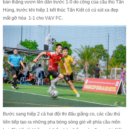
bàn thắng vươn lên dẫn trước 1-0 do công của cầu thủ Tấn
Hùng, trước khi hiệp 1 kết thúc Tấn Kiệt có cú sút xa đẹp
mắt gỡ hòa 1-1 cho V&V FC.
Bước sang hiệp 2 cả hai đội thi đấu giằng co, các cầu thủ
liên tiếp tạo ra những pha bóng sóng gió về phía cầu môn