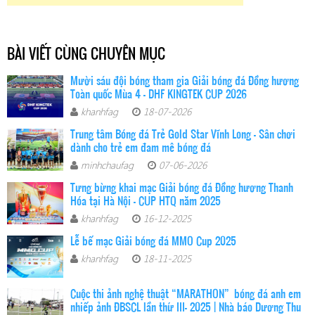
BÀI VIẾT CÙNG CHUYÊN MỤC
Mười sáu đội bóng tham gia Giải bóng đá Đồng hương
Toàn quốc Mùa 4 - DHF KINGTEK CUP 2026
khanhfag
18-07-2026
Trung tâm Bóng đá Trẻ Gold Star Vĩnh Long - Sân chơi
dành cho trẻ em đam mê bóng đá
minhchaufag
07-06-2026
Tưng bừng khai mạc Giải bóng đá Đồng hương Thanh
Hóa tại Hà Nội – CUP HTQ năm 2025
khanhfag
16-12-2025
Lễ bế mạc Giải bóng đá MMO Cup 2025
khanhfag
18-11-2025
Cuộc thi ảnh nghệ thuật “MARATHON” bóng đá anh em
nhiếp ảnh ĐBSCL lần thứ III- 2025 | Nhà báo Dương Thu