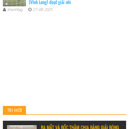
(Vĩnh Long) đoạt giải nhì
khanhfag
27-08-2025
TIN MỚI
RA MẮT VÀ BỐC THĂM CHIA BẢNG GIẢI BÓNG