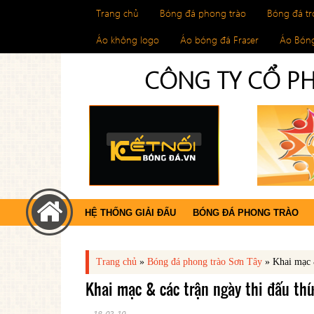
Trang chủ
Bóng đá phong trào
Bóng đá t
Áo không logo
Áo bóng đá Fraser
Áo Bóng
CÔNG TY CỔ PH
HỆ THỐNG GIẢI ĐẤU
BÓNG ĐÁ PHONG TRÀO
Trang chủ
»
Bóng đá phong trào Sơn Tây
»
Khai mạc 
Khai mạc & các trận ngày thi đấu th