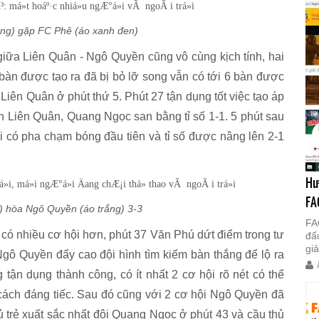
ng) gặp FC Phê (áo xanh đen)
giữa Liên Quân - Ngô Quyền cũng vô cùng kịch tính, hai
 bàn được tạo ra đã bị bỏ lỡ song vẫn có tới 6 bàn được
 Liên Quân ở phút thứ 5. Phút 27 tận dụng tốt việc tạo áp
 Liên Quân, Quang Ngọc san bằng tỉ số 1-1. 5 phút sau
 có pha chạm bóng đầu tiên và tỉ số được nâng lên 2-1
Hư
FA
) hòa Ngô Quyền (áo trắng) 3-3
FA
có nhiều cơ hội hơn, phút 37 Văn Phú dứt điểm trong tư
đấ
gi
. Ngô Quyền đẩy cao đội hình tìm kiếm bàn thắng để lộ ra
k
tận dụng thành công, có ít nhất 2 cơ hội rõ nét có thể
cách đáng tiếc. Sau đó cũng với 2 cơ hội Ngô Quyền đã
ủ trẻ xuất sắc nhất đội Quang Ngọc ở phút 43 và cầu thủ