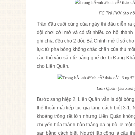
FC Trẻ PKK (áo hồ
Trận đấu cuối cùng của ngày thi đấu diễn ra 
đội chơi cởi mở và có rất nhiều cơ hội thành
ghi chia đều cho 2 đội. Bá Chính mở tỉ số cho
lực từ pha bóng không chắc chắn của thủ môn
cầu thủ vào sân từ bằng ghế dự bị Đăng Khải
cho Liên Quân.
Liên Quân (áo xanh
Bước sang hiệp 2, Liên Quân vẫn là đội bóng 
thế thoải mái tiếp tục gia tăng cách biệt 3-1
khoảng trống rất lớn nhưng Liên Quân không 
chuyển hóa thành bàn thắng đã bị bỏ lỡ một 
san bằng cách biệt. Người lập công là cầu th