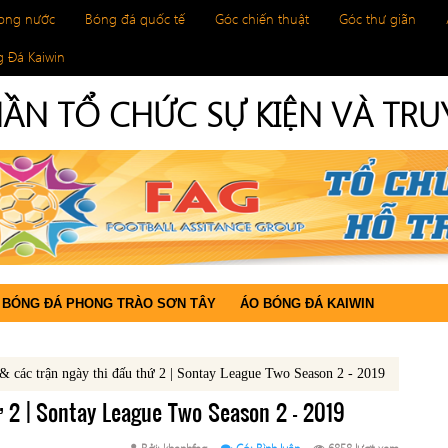
rong nước
Bóng đá quốc tế
Góc chiến thuật
Góc thư giãn
 Đá Kaiwin
ẦN TỔ CHỨC SỰ KIỆN VÀ TR
BÓNG ĐÁ PHONG TRÀO SƠN TÂY
ÁO BÓNG ĐÁ KAIWIN
& các trận ngày thi đấu thứ 2 | Sontay League Two Season 2 - 2019
ứ 2 | Sontay League Two Season 2 - 2019