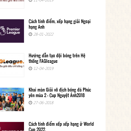
Cách tính điểm, xếp hạng giải Ngoại
hạng Anh
28-01-2022
Hướng dẫn tạo đội bóng trên Hệ
thống FAGleague
12-04-2019
Khai màn Giải vô địch bóng đá Phúc
yên mùa 2 - Cup Nguyệt Ánh2018
27-06-2018
Cách tính điểm xếp xếp hạng ở World
Cup 2022.