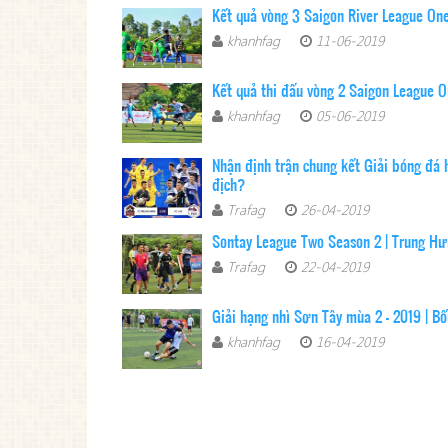
Kết quả vòng 3 Saigon River League On
khanhfag
11-06-2019
Kết quả thi đấu vòng 2 Saigon League 
khanhfag
05-06-2019
Nhận định trận chung kết Giải bóng đá h
địch?
Trafag
26-04-2019
Sontay League Two Season 2 | Trung Hưn
Trafag
22-04-2019
Giải hạng nhì Sơn Tây mùa 2 - 2019 | Bố
khanhfag
16-04-2019