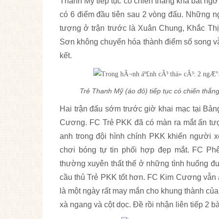
Thanh Mỹ tiếp tục có chiến thắng khá bất ngờ
có 6 điểm đầu tiên sau 2 vòng đấu. Những n
tượng ở trận trước là Xuân Chung, Khắc Thị
Sơn không chuyển hóa thành điểm số song vẫn 
kết.
Trẻ Thanh Mỹ (áo đỏ) tiếp tục có chiến thắng
Hai trận đấu sớm trước giờ khai mạc tại Bả
Cương. FC Trẻ PKK đã có màn ra mắt ấn tượn
anh trong đội hình chính PKK khiến người xe
chơi bóng tự tin phối hợp đẹp mắt. FC Ph
thường xuyên thất thế ở những tình huống đu
cầu thủ Trẻ PKK tốt hơn. FC Kim Cương vẫn á
là một ngày rất may mắn cho khung thành của 
xà ngang và cột dọc. Đề rồi nhận liên tiếp 2 b