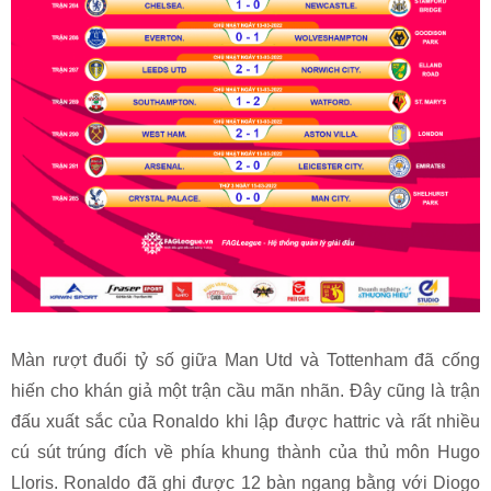
Màn rượt đuổi tỷ số giữa Man Utd và Tottenham đã cống
hiến cho khán giả một trận cầu mãn nhãn. Đây cũng là trận
đấu xuất sắc của Ronaldo khi lập được hattric và rất nhiều
cú sút trúng đích về phía khung thành của thủ môn Hugo
Lloris. Ronaldo đã ghi được 12 bàn ngang bằng với Diogo