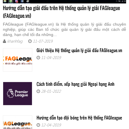
Hướng dẫn tạo giải đấu trên Hệ thống quản lý giải FAGleague
(FAGleague.vn)
FAGleague (FAGleague.vn) là Hệ thống quản lý giải đấu chuyên
nghiệp, giúp các Ban tổ chức giải quản lý giải đấu một cách dễ
dàng, hạn chế tối đa những...
khanhfag
11-07-2019
Giới thiệu Hệ thống quản lý giải đấu FAGleague.vn
11-04-2019
Cách tính điểm, xếp hạng giải Ngoại hạng Anh
28-01-2022
Hướng dẫn tạo đội bóng trên Hệ thống FAGleague
12-04-2019