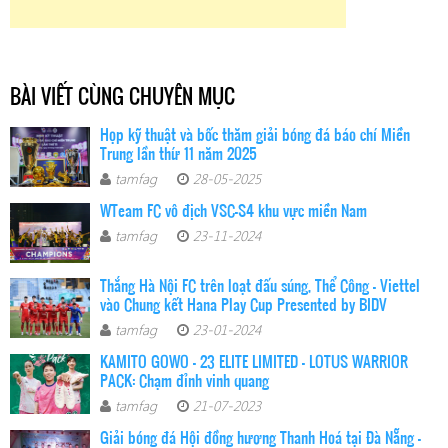
BÀI VIẾT CÙNG CHUYÊN MỤC
Họp kỹ thuật và bốc thăm giải bóng đá báo chí Miền
Trung lần thứ 11 năm 2025
tamfag
28-05-2025
WTeam FC vô địch VSC-S4 khu vực miền Nam
tamfag
23-11-2024
Thắng Hà Nội FC trên loạt đấu súng, Thể Công - Viettel
vào Chung kết Hana Play Cup Presented by BIDV
tamfag
23-01-2024
KAMITO GOWO - 23 ELITE LIMITED - LOTUS WARRIOR
PACK: Chạm đỉnh vinh quang
tamfag
21-07-2023
Giải bóng đá Hội đồng hương Thanh Hoá tại Đà Nẵng -