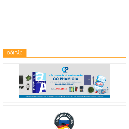
ĐỐI TÁC