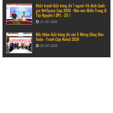
Khởi tranh Giải bóng đá 7 người Vô địch Quốc
gia NetSpace Cup 2026 – Khu vực Miền Trung &
Tây Nguyên ( ĐPL - S5 )
21-05-2026
Bốc thăm Giải bóng đá sân 5 Mừng Đảng Đón
Xuân - Tranh Cúp Nalod 2026
05-03-2026