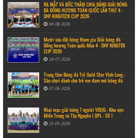
RA MẮT VÀ BỐC THĂM CHIA BẢNG GIẢI BÓNG
ĐÁ ĐỒNG HƯƠNG TOÀN QUỐC LẦN THỨ 4 –
DHF KINGTECK CUP 2026
04-08-2026
Mười sáu đội bóng tham gia Giải bóng đá
Đồng hương Toàn quốc Mùa 4 - DHF KINGTEK
CUP 2026
18-07-2026
Trung tâm Bóng đá Trẻ Gold Star Vĩnh Long -
Sân chơi dành cho trẻ em đam mê bóng đá
07-06-2026
Khai mạc giải bóng 7 người VĐQG - Khu vực
Miền Trung và Tây Nguyên ( ĐPL - S5 )
25-05-2026