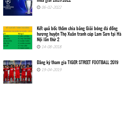
mùa giải 2021/2022
06-02-2022
Kết quả bốc thăm chia bảng Giải bóng đá đồng
hương huyện Thọ Xuân tranh cúp Lam Sơn tại Hà
Nội lần thứ 2
14-08-2018
Đăng ký tham gia TIGER STREET FOOTBALL 2019
19-04-2019