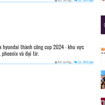
Bởi: tamfag
Có:
Bình luận
, phoenix và đại từ.
Bởi: tamfag
Có:
Bình luận