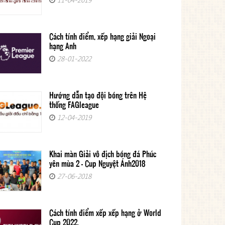
Cách tính điểm, xếp hạng giải Ngoại
hạng Anh
28-01-2022
Hướng dẫn tạo đội bóng trên Hệ
thống FAGleague
12-04-2019
Khai màn Giải vô địch bóng đá Phúc
yên mùa 2 - Cup Nguyệt Ánh2018
27-06-2018
Cách tính điểm xếp xếp hạng ở World
Cup 2022.