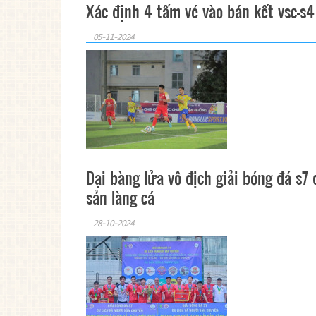
xác định 4 tấm vé vào bán kết vsc-s
05-11-2024
đại bàng lửa vô địch giải bóng đá s7 du lịch và người vận chuyển - tranh cup hải
sản làng cá
28-10-2024