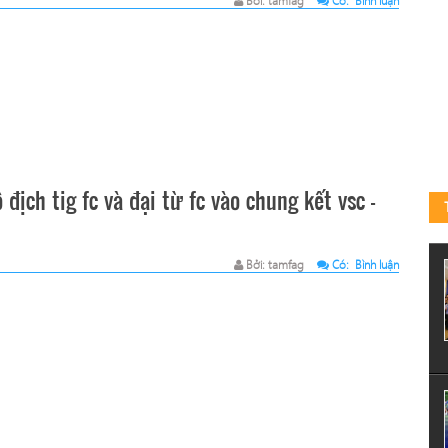
Bởi: tamfag
Có:
Bình luận
Bởi: tamfag
Có:
Bình luận