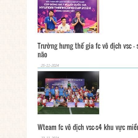
trường hưng thế gia fc vô địch vsc - s4 khu vực miền trung sau loạt luân lưu cân
não
25-11-2024
wteam fc vô địch vsc-s4 khu vực mi