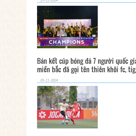
23-11-2024
bán kết cúp bóng đá 7 người quốc gia hyundai thành công cup 2024 - khu vực
miền bắc đã gọi tên thiên khôi fc, tig
05-11-2024