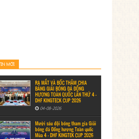
TIN MỚI
RA MẮT VÀ BỐC THĂM CHIA
BẢNG GIẢI BÓNG ĐÁ ĐỒNG
HƯƠNG TOÀN QUỐC LẦN THỨ 4 –
DHF KINGTECK CUP 2026
04-08-2026
Mười sáu đội bóng tham gia Giải
bóng đá Đồng hương Toàn quốc
Mùa 4 - DHF KINGTEK CUP 2026