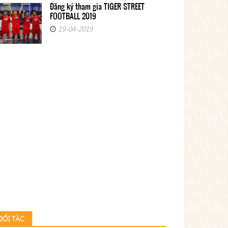
Đăng ký tham gia TIGER STREET
FOOTBALL 2019
19-04-2019
ĐỐI TÁC