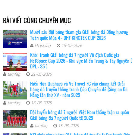
BÀI VIẾT CÙNG CHUYÊN MỤC
Mười sáu đội bóng tham gia Giải bóng đá Đồng hương
Toàn quốc Mùa 4 - DHF KINGTEK CUP 2026
khanhfag
18-07-2026
Khởi tranh Giải bóng đá 7 người Vô địch Quốc gia
NetSpace Cup 2026 – Khu vực Miền Trung & Tây Nguyên (
ĐPL - S5 )
tamfag
21-05-2026
Hiếu Hoa Quahaco và Vs Travel FC vào chung kết Giải
bóng đá truyền thống tranh Cúp Chuyên đề Công an Đà
Nẵng lần thứ XV - năm 2025
tamfag
16-08-2025
Đội tuyển bóng đá 7 người Việt Nam thắng trận ra quân
Giải bóng đá 7 người Quốc tế 2025
tamfag
15-08-2025