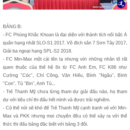
BẢNG B:
- FC Phùng Khắc Khoan là đại diện với thành tích nổi bật: Á
quân hạng nhất SLO-S1 2017. Vô địch sân 7 Sơn Tây 2017,
Giải ba ngoại hạng SPL-S2 2018.
- FC Min-Max một cái tên lạ nhưng với những nhân tố rất
quen thuộc của thế hệ 8x từ FC Anh Em, FC K86 như
Cường "Cóc", Chí Công, Văn Hiếu, Bình "Ngâu", Bình
"Con", Tú "Bin", Anh Tú...
- Trẻ Thanh Mỹ chưa từng tham dự giải đấu nào, họ tham
dự với tiêu chí thi đấu hết mình và được trải nghiệm.
- Có thể nói sẽ khó để Trẻ Thanh Mỹ cạnh tranh vé với Min-
Max và PKK nhưng mọi chuyện đều có thể xảy ra với thể
thức thi đấu bảng đặc biệt với bảng 3 đội.