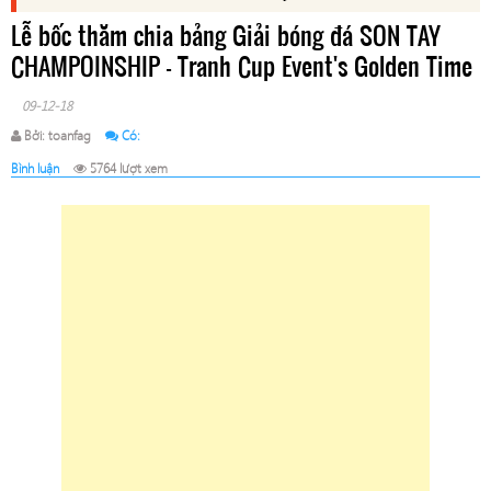
Lễ bốc thăm chia bảng Giải bóng đá SON TAY
CHAMPOINSHIP - Tranh Cup Event's Golden Time
09-12-18
Bởi: toanfag
Có:
Bình luận
5764 lượt xem