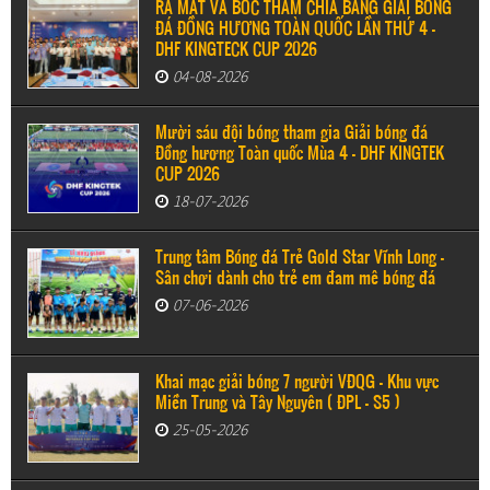
RA MẮT VÀ BỐC THĂM CHIA BẢNG GIẢI BÓNG
ĐÁ ĐỒNG HƯƠNG TOÀN QUỐC LẦN THỨ 4 –
DHF KINGTECK CUP 2026
04-08-2026
Mười sáu đội bóng tham gia Giải bóng đá
Đồng hương Toàn quốc Mùa 4 - DHF KINGTEK
CUP 2026
18-07-2026
Trung tâm Bóng đá Trẻ Gold Star Vĩnh Long -
Sân chơi dành cho trẻ em đam mê bóng đá
07-06-2026
Khai mạc giải bóng 7 người VĐQG - Khu vực
Miền Trung và Tây Nguyên ( ĐPL - S5 )
25-05-2026