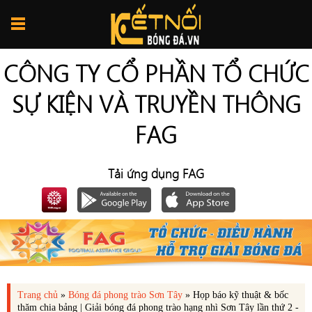
CÔNG TY CỔ PHẦN TỔ CHỨC
SỰ KIỆN VÀ TRUYỀN THÔNG
FAG
Tải ứng dụng FAG
Trang chủ
»
Bóng đá phong trào Sơn Tây
»
Họp báo kỹ thuật & bốc
thăm chia bảng | Giải bóng đá phong trào hạng nhì Sơn Tây lần thứ 2 -