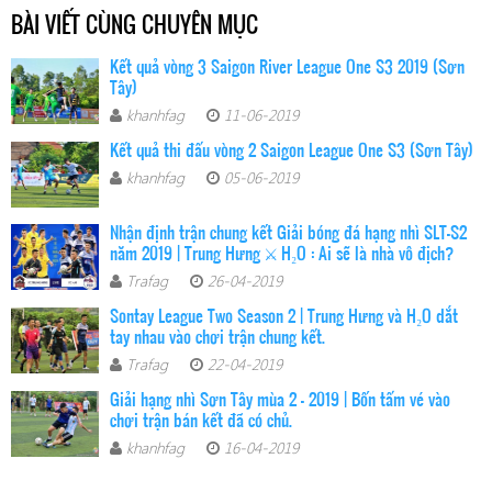
BÀI VIẾT CÙNG CHUYÊN MỤC
Kết quả vòng 3 Saigon River League One S3 2019 (Sơn
Tây)
khanhfag
11-06-2019
Kết quả thi đấu vòng 2 Saigon League One S3 (Sơn Tây)
khanhfag
05-06-2019
Nhận định trận chung kết Giải bóng đá hạng nhì SLT-S2
năm 2019 | Trung Hưng ⚔️ H₂O : Ai sẽ là nhà vô địch?
Trafag
26-04-2019
Sontay League Two Season 2 | Trung Hưng và H₂O dắt
tay nhau vào chơi trận chung kết.
Trafag
22-04-2019
Giải hạng nhì Sơn Tây mùa 2 - 2019 | Bốn tấm vé vào
chơi trận bán kết đã có chủ.
khanhfag
16-04-2019