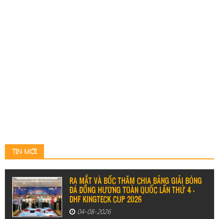
TIN MỚI
RA MẮT VÀ BỐC THĂM CHIA BẢNG GIẢI BÓNG
ĐÁ ĐỒNG HƯƠNG TOÀN QUỐC LẦN THỨ 4 –
DHF KINGTECK CUP 2026
04-08-2026