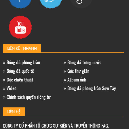
LIÊN KẾT NHANH
Bóng đá phong trào
Bóng đá trong nước
Bóng đá quốc tế
Góc thư giãn
Góc chiến thuật
ALbum ảnh
Video
Bóng đá phong trào Sơn Tây
Chính sách quyền riêng tư
LIÊN HỆ
CÔNG TY CỔ PHẦN TỔ CHỨC SỰ KIỆN VÀ TRUYỀN THÔNG FAG.