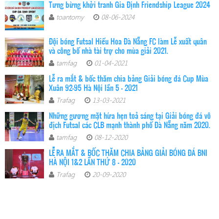
Tưng bừng khởi tranh Gia Định Friendship League 2024
toantomy
08-06-2024
Đội bóng Futsal Hiếu Hoa Đà Nẵng FC làm Lễ xuất quân
và công bố nhà tài trợ cho mùa giải 2021.
tamfag
01-04-2021
Lễ ra mắt & bốc thăm chia bảng Giải bóng đá Cup Mùa
Xuân 92-95 Hà Nội lần 5 – 2021
Trafag
13-03-2021
Những gương mặt hứa hẹn toả sáng tại Giải bóng đá vô
địch Futsal các CLB mạnh thành phố Đà Nẵng năm 2020.
tamfag
08-12-2020
LỄ RA MẮT & BỐC THĂM CHIA BẢNG GIẢI BÓNG ĐÁ BNI
HÀ NỘI 1&2 LẦN THỨ 8 - 2020
Trafag
20-09-2020