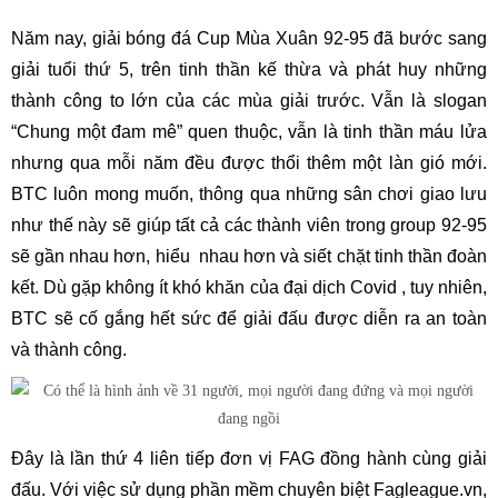
Năm nay, giải bóng đá Cup Mùa Xuân 92-95 đã bước sang
giải tuổi thứ 5, trên tinh thần kế thừa và phát huy những
thành công to lớn của các mùa giải trước. Vẫn là slogan
“Chung một đam mê” quen thuộc, vẫn là tinh thần máu lửa
nhưng qua mỗi năm đều được thổi thêm một làn gió mới.
BTC luôn mong muốn, thông qua những sân chơi giao lưu
như thế này sẽ giúp tất cả các thành viên trong group 92-95
sẽ gần nhau hơn, hiểu nhau hơn và siết chặt tinh thần đoàn
kết. Dù gặp không ít khó khăn của đại dịch Covid , tuy nhiên,
BTC sẽ cố gắng hết sức để giải đấu được diễn ra an toàn
và thành công.
Đây là lần thứ 4 liên tiếp đơn vị FAG đồng hành cùng giải
đấu. Với việc sử dụng phần mềm chuyên biệt Fagleague.vn,