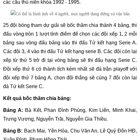
các cầu thủ niên khóa 1992 - 1995.
25 đội bóng tham dự giải sẽ bốc thăm chia thành 4 bảng, thi
đấu vòng tròn 1 lượt tính điểm để chọn các đội xếp 1, 2 mỗi
bảng sau vòng đấu bảng vào thi đấu Tứ kết hạng Serie A.
Các đội 3, 4 vào thi đấu Tứ kết hạng serie B. Các đội còn lại
xếp từ thứ 5 trở đi tại vòng bảng sẽ thi đấu hạng Serie C.
Đội xếp thứ 6 có thành tích kém nhất sẽ đá trận playoff với
đội xếp thứ 7 bảng A, chọn đội thắng sẽ cùng 7 đội còn lại
đá Tứ kết Serie C.
Kết quả bốc thăm chia bảng:
Bảng A:
Bà Kết, Phan Đình Phùng, Kim Liên, Minh Khai,
Trưng Vương, Nguyễn Trãi, Nguyễn Gia Thiều.
Bảng B:
Bạch Mai, Yên Hòa, Chu Văn An, Lê Quý Đôn HĐ,
Xuân Đỉnh, Phạm Hồng Thái.