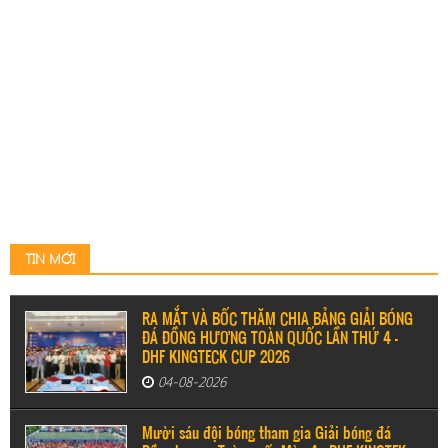
TIN MỚI
RA MẮT VÀ BỐC THĂM CHIA BẢNG GIẢI BÓNG
ĐÁ ĐỒNG HƯƠNG TOÀN QUỐC LẦN THỨ 4 –
DHF KINGTECK CUP 2026
04-08-2026
Mười sáu đội bóng tham gia Giải bóng đá