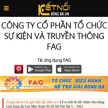
CÔNG TY CỔ PHẦN TỔ CHỨC
SỰ KIỆN VÀ TRUYỀN THÔNG
FAG
Tải ứng dụng FAG
Trang chủ
»
Các giải đấu sắp diễn ra
»
Lễ ra mắt & bốc thăm chia bảng
Giải bóng đá Cup Mùa Xuân 92-95 Hà Nội lần 5 – 2021