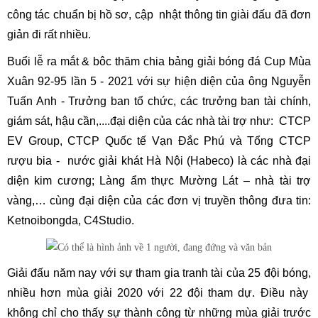
công tác chuẩn bị hồ sơ, cập nhật thông tin giài đấu đã đơn
giản đi rất nhiều.
Buổi lễ ra mắt & bôc thăm chia bảng giải bóng đá Cup Mùa
Xuân 92-95 lần 5 - 2021 với sự hiện diện của ông Nguyễn
Tuấn Anh - Trưởng ban tổ chức, các trưởng ban tài chính,
giám sát, hậu cần,....đ
ại diện của các nhà tài trợ như: CTCP
EV Group, CTCP Quốc tế Vạn Đắc Phú và Tổng CTCP
rượu bia - nước giải khát Hà Nội (Habeco) là các nhà đại
diện kim cương; Làng ẩm thực Mường Lát – nhà tài trợ
vàng,… cùng đại diện của các đơn vị truyền thông đưa tin:
Ketnoibongda, C4Studio.
Giải đấu năm nay với sự tham gia tranh tài của 25 đội bóng,
nhiều hơn mùa giải 2020 với 22 đội tham dự. Điều này
không chỉ cho thấy sự thành công từ những mùa giải trước