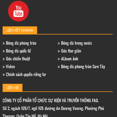
LIÊN KẾT NHANH
Bóng đá phong trào
Bóng đá trong nước
Bóng đá quốc tế
Góc thư giãn
Góc chiến thuật
ALbum ảnh
Video
Bóng đá phong trào Sơn Tây
Chính sách quyền riêng tư
LIÊN HỆ
CÔNG TY CỔ PHẦN TỔ CHỨC SỰ KIỆN VÀ TRUYỀN THÔNG FAG.
Số 2, ngách 105/7, ngõ 105 đường An Dương Vương, Phường Phú
Thượng, Quận Tây Hồ, Hà Nội.